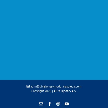
adm@divisionesymodularesojeda.com
Copyright 2025 | ADM Ojeda S.A.S.
Correo
Facebook
Instagram
YouTube
electrónico